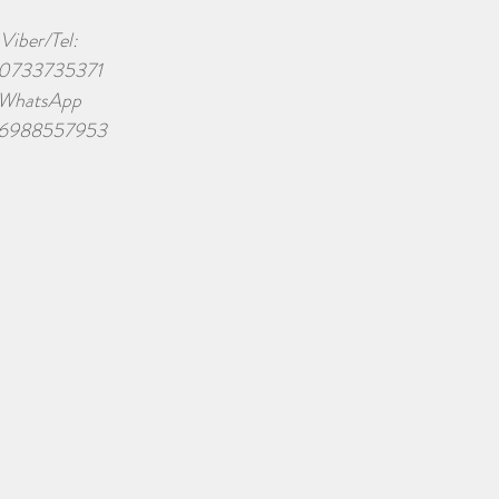
Viber/Tel:
0733735371
WhatsApp
6988557953