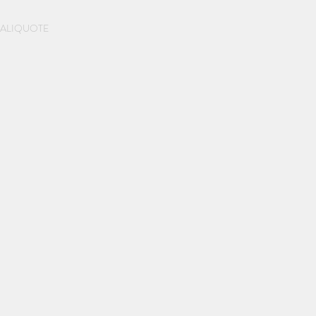
Prenota una casa
ALIQUOTE